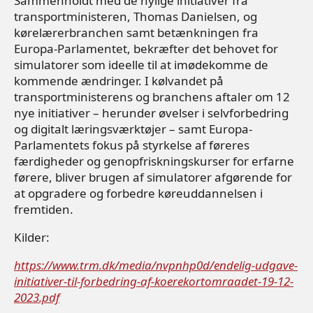
Sammenholdt med de nylige initiativer fra
transportministeren, Thomas Danielsen, og
kørelærerbranchen samt betænkningen fra
Europa-Parlamentet, bekræfter det behovet for
simulatorer som ideelle til at imødekomme de
kommende ændringer. I kølvandet på
transportministerens og branchens aftaler om 12
nye initiativer – herunder øvelser i selvforbedring
og digitalt læringsværktøjer – samt Europa-
Parlamentets fokus på styrkelse af føreres
færdigheder og genopfriskningskurser for erfarne
førere, bliver brugen af simulatorer afgørende for
at opgradere og forbedre køreuddannelsen i
fremtiden.
Kilder:
https://www.trm.dk/media/nvpnhp0d/endelig-udgave-
initiativer-til-forbedring-af-koerekortomraadet-19-12-
2023.pdf